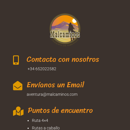
Contacta con nosotros

+34 652022582
Envíanos un Email

aventura@malcaminos.com
Puntos de encuentro

Ruta 4×4
Rutas a caballo